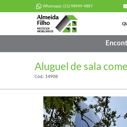
Whatsapp: (11) 98949-4887
Q
Encontr
Aluguel de sala come
Cód.: 14908