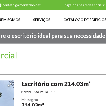
contato@almeidafilho.net
Siga-nos nas redes sociais:
UEM SOMOS
SERVIÇOS
CATÁLOGO DE EDIFÍCIO
e o escritório ideal para sua necessidade
rcial
Escritório com 214.03m²
Berrini - São Paulo - SP
Metragem
214.03m²