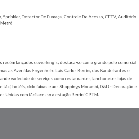
l
o, Sprinkler, Detector De Fumaça, Controle De Acesso, CFTV, Auditório
, Metrô
os recém lançados coworking´s; destaca-se como grande polo comercial
imas as Avenidas Engenheiro Luis Carlos Berrini, dos Bandeirantes e
grande variedade de serviços como restaurantes, lanchonetes lojas de
e táxi, hotéis, ciclo faixas e aos Shoppings Morumbi, D&D - Decoração e
s Unidas com fácil acesso a estação Berrini CPTM.