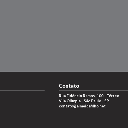
Contato
Rua Fidêncio Ramos, 100 - Térreo
Vila Olímpia - São Paulo - SP
contato@almeidafilho.net