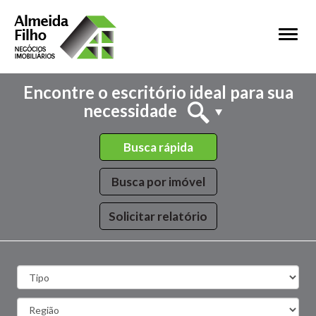
Toggl
naviga
Encontre o escritório ideal para sua
necessidade
Busca rápida
Busca por imóvel
Solicitar relatório