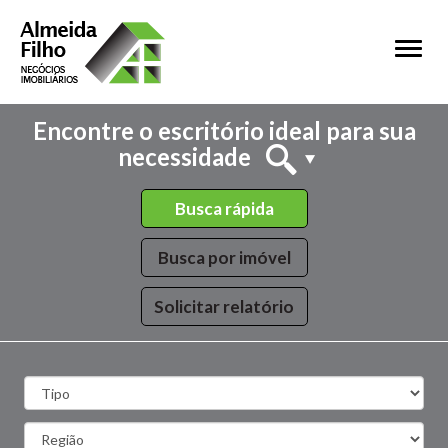
Toggl
naviga
Encontre o escritório ideal para sua
necessidade
Busca rápida
Busca por imóvel
Solicitar relatório